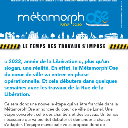
« 2022, année de la Libération », plus qu’un
slogan, une réalité. En effet, la Métamorph’Ose
du cœur de ville va entrer en phase
opérationnelle. Et cela débutera dans quelques
semaines avec les travaux de la Rue de la
Libération.
Ce sera donc une nouvelle étape qui va être franchie dans la
Métamorph’Ose annoncée du cœur de ville de Lunel. Une
étape concrète : celle des chantiers et des travaux. Un temps
nécessaire qui va bientôt débuter et demander à chacun
s’adapter. L’équipe municipale vous propose donc de