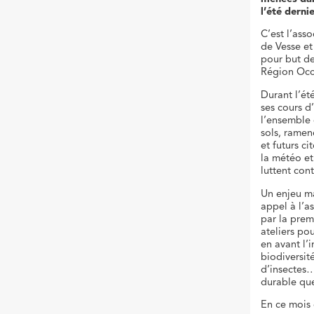
l’été dernie
C’est l’ass
de Vesse et
pour but de
Région Occ
Durant l’ét
ses cours d
l’ensemble 
sols, ramene
et futurs c
la météo et
luttent cont
Un enjeu maj
appel à l’a
par la prem
ateliers po
en avant l’
biodiversit
d’insectes…
durable que
En ce mois 