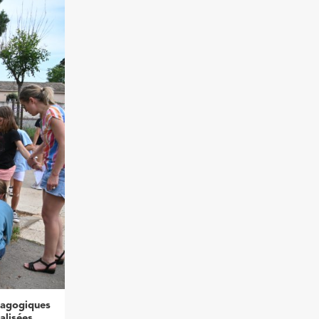
édagogiques
alisées