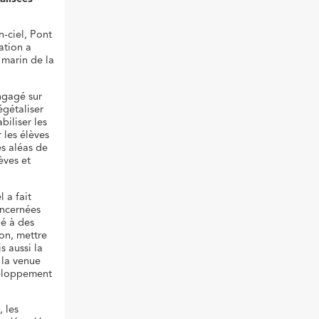
n-ciel, Pont
ation a
 marin de la
engagé sur
égétaliser
iliser les
r les élèves
es aléas de
èves et
l a fait
oncernées
pé à des
ion, mettre
s aussi la
 la venue
éveloppement
 les