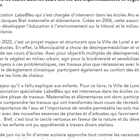
r.
ociation
LabelBleu
qui s’est chargée d’intervenir dans les écoles Arc-e
 Jacques Brel maternelle et élémentaire. Créée en 2006, cette associ
 développer l’éducation à l’environnement sur le littoral et le milieu
itanie.
é 2022, c’est un projet majeur et structurant que la Ville de Lunel a 
’écoles. En effet, la Municipalité a choisi de désimperméabiliser et v
de ses cours d’écoles. Avec pour objectifs multiples de désimperméab
r le végétal en milieu urbain, agir pour la biodiversité et sensibilise
itoyens à ces problématiques, ces travaux plus que nécessaires avec l
 le dérèglement climatique participent également au confort des él
re les îlots de chaleur.
eur qu’il a fallu expliqué aux enfants. Pour ce faire, la Ville de Lune
ssociation spécialisée
LabelBleu
qui est intervenue dans les écoles c
ière phase de travaux. Maternelles et élémentaires ont donc partici
ur comprendre les travaux qui ont transformés leurs cours de récréat
importance de l’eau et l’importance de rendre perméable les sols mai
é avec des nouvelles essences de plantes et d’arbustes qui favorisent
. Bref, c’est tout le cercle vertueux en faveur de la nature et du d
 les enfants ont pu appréhendé à travers divers ateliers.
de juin où la fin d’année scolaire approche tout comme les vacances,