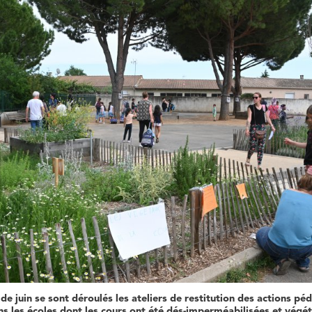
de juin se sont déroulés les ateliers de restitution des actions p
s les écoles dont les cours ont été dés-imperméabilisées et végét