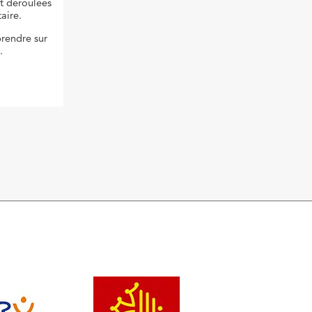
nt déroulées
aire.
prendre sur
.