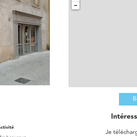
−
B
Intéres
ctivité
Je télécharg