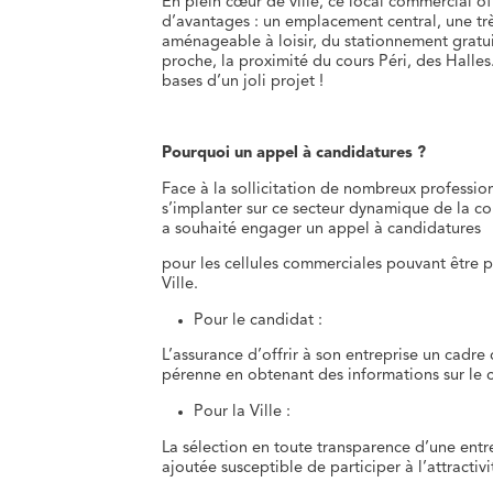
En plein cœur de ville, ce local commercial 
d’avantages : un emplacement central, une trè
aménageable à loisir, du stationnement gratui
proche, la proximité du cours Péri, des Halles
bases d’un joli projet !
Pourquoi un appel à candidatures ?
Face à la sollicitation de nombreux professio
s’implanter sur ce secteur dynamique de la co
a souhaité engager un appel à candidatures
pour les cellules commerciales pouvant être
Ville.
Pour le candidat :
L’assurance d’offrir à son entreprise un cad
pérenne en obtenant des informations sur le 
Pour la Ville :
La sélection en toute transparence d’une entre
ajoutée susceptible de participer à l’attractivi