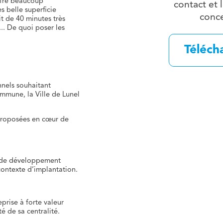
offre beaucoup
contact et 
s belle superficie
conce
t de 40 minutes très
... De quoi poser les
Télécha
nnels souhaitant
mmune, la Ville de Lunel
 proposées en cœur de
re de développement
contexte d’implantation.
prise à forte valeur
té de sa centralité.