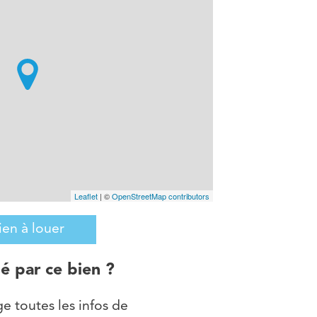
Leaflet
| ©
OpenStreetMap contributors
ien à louer
sé par ce bien ?
e toutes les infos de