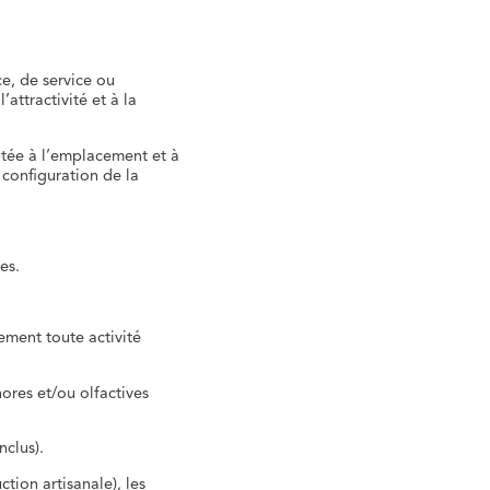
ce, de service ou
’attractivité et à la
ptée à l’emplacement et à
 configuration de la
es.
ement toute activité
ores et/ou olfactives
clus).
ion artisanale), les