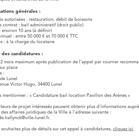
ations générales :
és autorisées : restauration, débit de boissons
 contrat : bail administratif (droit public)
 environ 10 ans (à définir)
annuel : entre 50 000 € et 70 000 € TTC
 : à la charge du locataire
 des candidatures :
: 2 mois maximum après publication de l’appel par courrier recomm
sur place
e :
 de Lunel
enue Victor Hugo, 34400 Lunel
à mentionner : « Candidature bail location Pavillon des Arènes »
rteurs de projet intéressés peuvent obtenir plus d’informations aupr
 des affaires juridiques de la Ville à l’adresse suivante :
e.hallynck@ville-lunel.fr.
 souhaitez plus de détails sur cet appel à candidatures,
cliquez ici
.