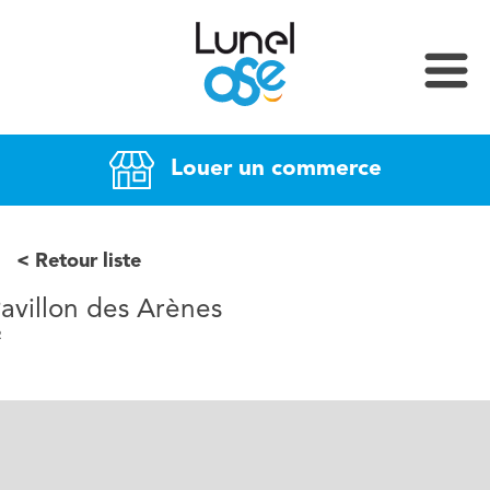
Louer un commerce
Retour liste
avillon des Arènes
²