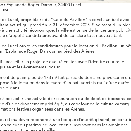
e :
Esplanade Roger Damour, 34400 Lunel
Lunel
e de Lunel, propriétaire du "Café du Pavillon" a conclu un bail avec
oitant actuel qui prend fin le 31 décembre 2025. S’agissant d’un bien
 à une activité économique, la ville est tenue de lancer une publicit
ble d’appel à candidatures avant de conclure tout nouveau bail.
e de Lunel ouvre les candidatures pour la location du Pavillon, un b
sur l’Esplanade Roger Damour, au pied des Arènes.
f : accueillir un projet de qualité en lien avec l’identité culturelle
uaise et les événements locaux.
iment de plain-pied de 178 m² fait partie du domaine privé communal
posé à la location dans le cadre d’un bail administratif d’une durée
on dix ans.
 à accueillir une activité de restauration ou de débit de boissons, ce
cie d’un environnement privilégié, au carrefour de la culture camargu
imations festives organisées dans les Arènes.
jet retenu devra répondre à une logique d’intérêt général, en contri
 en valeur du patrimoine local et en s’inscrivant dans les ambitions
iques et culturelles de la ville.